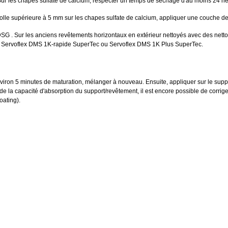
ur les chapes sulfate de calcium, respecter un temps de séchage d'au moins 24 he
 colle supérieure à 5 mm sur les chapes sulfate de calcium, appliquer une couche d
SG . Sur les anciens revêtements horizontaux en extérieur nettoyés avec des netto
le Servoflex DMS 1K-rapide SuperTec ou Servoflex DMS 1K Plus SuperTec.
ron 5 minutes de maturation, mélanger à nouveau. Ensuite, appliquer sur le support
 de la capacité d'absorption du support/revêtement, il est encore possible de corrig
oating).