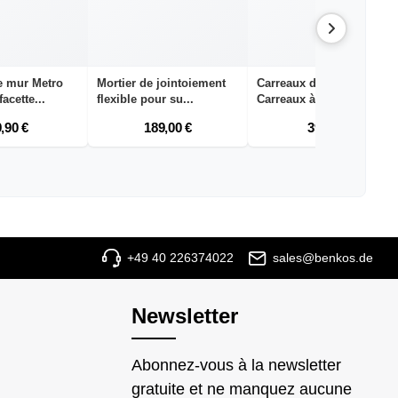
e mur Metro
Mortier de jointoiement
Carreaux de mur Metro
acette...
flexible pour su...
Carreaux à facette...
,90 €
189,00 €
39,90 €
+49 40 226374022
sales@benkos.de
Newsletter
Abonnez-vous à la newsletter
gratuite et ne manquez aucune