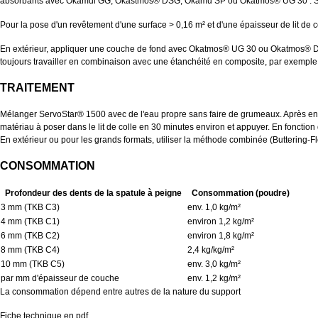
absorbants avec Okamul GG,
Okastmos®
DSG, Okamu SP ou
Okatmos®
UG 30 . S
Pour la pose d'un revêtement d'une surface > 0,16 m² et d'une épaisseur de lit de
En extérieur, appliquer une couche de fond avec
Okatmos®
UG 30 ou
Okatmos®
D
toujours travailler en combinaison avec une étanchéité en composite, par exemp
TRAITEMENT
Mélanger
ServoStar®
1500 avec de l'eau propre sans faire de grumeaux. Après envi
matériau à poser dans le lit de colle en 30 minutes environ et appuyer. En fonction
En extérieur ou pour les grands formats, utiliser la méthode combinée (Buttering-Fl
CONSOMMATION
Profondeur des dents de la spatule à peigne
Consommation (poudre)
3 mm (TKB C3)
env. 1,0 kg/m²
4 mm (TKB C1)
environ 1,2 kg/m²
6 mm (TKB C2)
environ 1,8 kg/m²
8 mm (TKB C4)
2,4 kg/kg/m²
10 mm (TKB C5)
env. 3,0 kg/m²
par mm d'épaisseur de couche
env. 1,2 kg/m²
La consommation dépend entre autres de la nature du support
Fiche technique en pdf