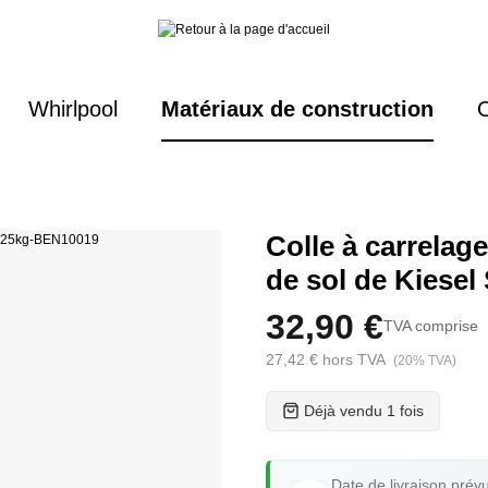
Whirlpool
Matériaux de construction
O
Colle à carrelag
de sol de Kiesel
32,90 €
TVA comprise
27,42 € hors TVA
(20% TVA)
Déjà vendu 1 fois
Date de livraison prév