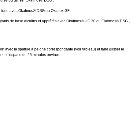
ures ou utiliser
Okatmos®
DSG .
e fond avec
Okatmos®
DSG ou Okapox GF .
yants de base alcalins et apprêtés avec
Okatmos®
UG 30 ou
Okatmos®
DSG ,
 avec la spatule à peigne correspondante (voir tableau) et faire glisser le
er en l'espace de 25 minutes environ.