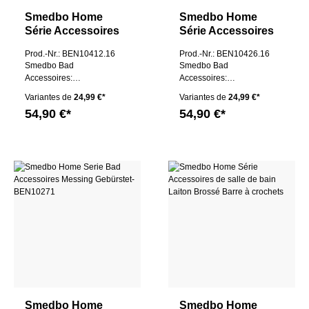
Smedbo Home
Smedbo Home
Série Accessoires
Série Accessoires
de salle de bain
de salle de bain
Prod.-Nr.: BEN10412.16
Prod.-Nr.: BEN10426.16
Laiton Brossé
Laiton Brossé
Smedbo Bad
Smedbo Bad
Anneau porte-
Anneau porte-
Accessoires:
Accessoires:
serviettes
serviettes
Handtuchring
Handtuchring
Variantes de
24,99 €*
Variantes de
24,99 €*
54,90 €*
54,90 €*
Smedbo Home
Smedbo Home