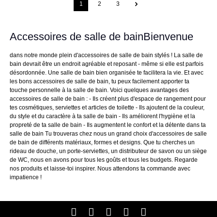
1
2
3
Accessoires de salle de bainBienvenue
dans notre monde plein d'accessoires de salle de bain stylés ! La salle de
bain devrait être un endroit agréable et reposant - même si elle est parfois
désordonnée. Une salle de bain bien organisée te facilitera la vie. Et avec
les bons accessoires de salle de bain, tu peux facilement apporter ta
touche personnelle à la salle de bain. Voici quelques avantages des
accessoires de salle de bain : - Ils créent plus d'espace de rangement pour
tes cosmétiques, serviettes et articles de toilette - Ils ajoutent de la couleur,
du style et du caractère à ta salle de bain - Ils améliorent l'hygiène et la
propreté de ta salle de bain - Ils augmentent le confort et la détente dans ta
salle de bain Tu trouveras chez nous un grand choix d'accessoires de salle
de bain de différents matériaux, formes et designs. Que tu cherches un
rideau de douche, un porte-serviettes, un distributeur de savon ou un siège
de WC, nous en avons pour tous les goûts et tous les budgets. Regarde
nos produits et laisse-toi inspirer. Nous attendons ta commande avec
impatience !