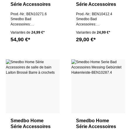
Série Accessoires
Série Accessoires
de salle de bain
de salle de bain
Prod.-Nr.: BEN10271.6
Prod.-Nr.: BEN10412.4
Laiton Brossé
Laiton Brossé
Smedbo Bad
Smedbo Bad
Anneau porte-
Barre à crochets
Accessoires:
Accessoires:
serviettes
Handtuchring
Hakenleiste 1
Variantes de
24,99 €*
Variantes de
24,99 €*
54,90 €*
29,00 €*
Smedbo Home
Smedbo Home
Série Accessoires
Série Accessoires