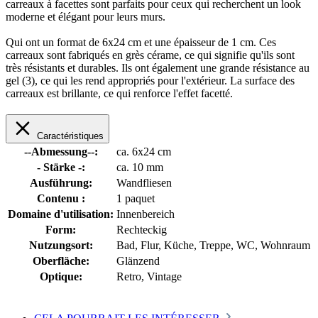
carreaux à facettes sont parfaits pour ceux qui recherchent un look
moderne et élégant pour leurs murs.
Qui ont un format de 6x24 cm et une épaisseur de 1 cm. Ces
carreaux sont fabriqués en grès cérame, ce qui signifie qu'ils sont
très résistants et durables. Ils ont également une grande résistance au
gel (3), ce qui les rend appropriés pour l'extérieur. La surface des
carreaux est brillante, ce qui renforce l'effet facetté.
Caractéristiques
--Abmessung--:
ca. 6x24 cm
- Stärke -:
ca. 10 mm
Ausführung:
Wandfliesen
Contenu :
1 paquet
Domaine d'utilisation:
Innenbereich
Form:
Rechteckig
Nutzungsort:
Bad
, Flur
, Küche
, Treppe
, WC
, Wohnraum
Oberfläche:
Glänzend
Optique:
Retro
, Vintage