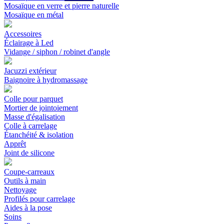
Mosaïque en verre et pierre naturelle
Mosaïque en métal
Accessoires
Éclairage à Led
Vidange / siphon / robinet d'angle
Jacuzzi extérieur
Baignoire à hydromassage
Colle pour parquet
Mortier de jointoiement
Masse d'égalisation
Colle à carrelage
Étanchéité & isolation
Apprêt
Joint de silicone
Coupe-carreaux
Outils à main
Nettoyage
Profilés pour carrelage
Aides à la pose
Soins