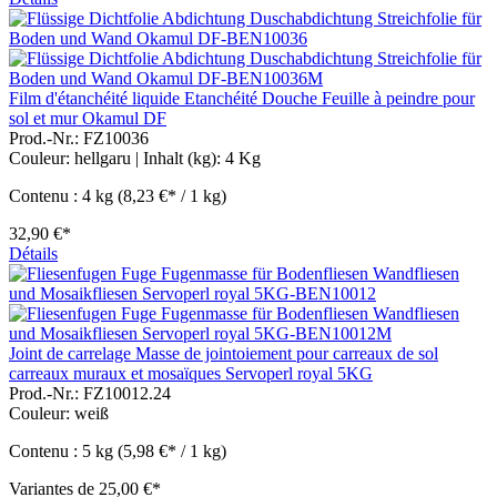
Film d'étanchéité liquide Etanchéité Douche Feuille à peindre pour
sol et mur Okamul DF
Prod.-Nr.: FZ10036
Couleur:
hellgaru
| Inhalt (kg):
4 Kg
Contenu :
4 kg
(8,23 €* / 1 kg)
32,90 €*
Détails
Joint de carrelage Masse de jointoiement pour carreaux de sol
carreaux muraux et mosaïques Servoperl royal 5KG
Prod.-Nr.: FZ10012.24
Couleur:
weiß
Contenu :
5 kg
(5,98 €* / 1 kg)
Variantes de
25,00 €*