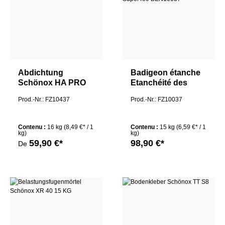
Abdichtung
Badigeon étanche
Schönox HA PRO
Etanchéité des
16 KG
murs et des sols
Prod.-Nr.: FZ10437
Prod.-Nr.: FZ10037
Servoflex DMS 1K
Plus SuperTec
Contenu :
16 kg
(8,49 €* / 1
Contenu :
15 kg
(6,59 €* / 1
kg)
kg)
59,90 €*
98,90 €*
De