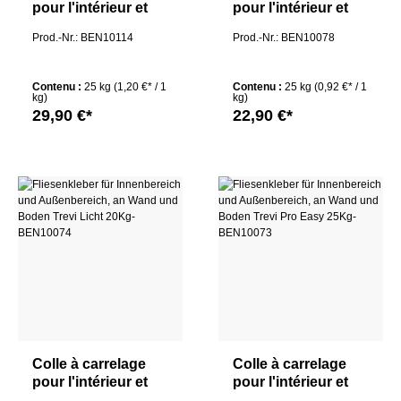
pour l'intérieur et
pour l'intérieur et
l'extérieur, au mur
l'extérieur, au mur
Prod.-Nr.: BEN10114
Prod.-Nr.: BEN10078
et au sol TREVERIT
et au sol TREVI
PLUS 25Kg
EXTRA 25Kg
Contenu :
25 kg
(1,20 €* / 1
Contenu :
25 kg
(0,92 €* / 1
kg)
kg)
29,90 €*
22,90 €*
Colle à carrelage
Colle à carrelage
pour l'intérieur et
pour l'intérieur et
l'extérieur, au mur
l'extérieur, au mur