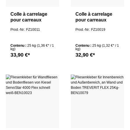
Colle à carrelage
Colle à carrelage
pour carreaux
pour carreaux
muraux et carreaux
muraux et carreaux
Prod.-Nr.: FZ10011
Prod.-Nr.: FZ10019
de sol de Kiesel
de sol de Kiesel
Servostar 1000
ServoStar 1500
25kg
Contenu :
25 kg
(1,36 €* / 1
Contenu :
25 kg
(1,32 €* / 1
kg)
kg)
33,90 €*
32,90 €*