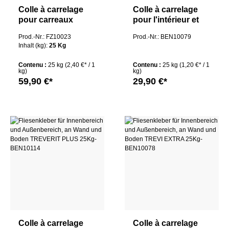
Colle à carrelage
Colle à carrelage
pour carreaux
pour l'intérieur et
muraux et carreaux
l'extérieur, au mur
Prod.-Nr.: FZ10023
Prod.-Nr.: BEN10079
de sol de Kiesel
et au sol TREVERIT
Inhalt (kg):
25 Kg
ServoStar 4000 Flex
FLEX 25Kg
rapide blanc
Contenu :
25 kg
(2,40 €* / 1
Contenu :
25 kg
(1,20 €* / 1
kg)
kg)
59,90 €*
29,90 €*
Colle à carrelage
Colle à carrelage