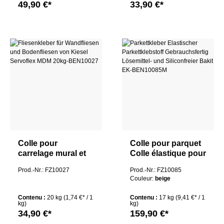
49,90 €*
33,90 €*
Colle pour
Colle pour parquet
carrelage mural et
Colle élastique pour
carrelage de sol de
parquet Prêt à
Prod.-Nr.: FZ10027
Prod.-Nr.: FZ10085
Kiesel Servoflex
l'emploi Bakit EK
Couleur:
beige
MDM 20kg
sans solvant ni
silicone
Contenu :
20 kg
(1,74 €* / 1
Contenu :
17 kg
(9,41 €* / 1
kg)
kg)
34,90 €*
159,90 €*