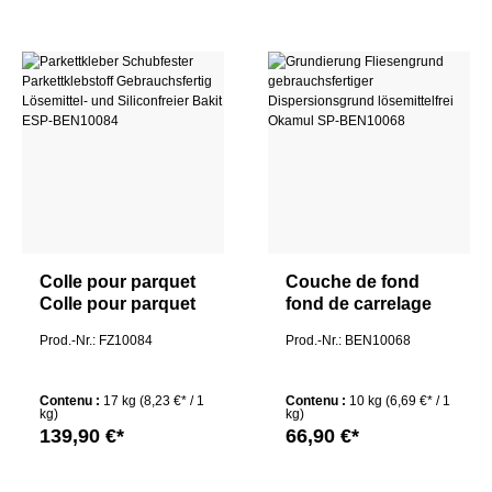
Colle pour parquet
Couche de fond
Colle pour parquet
fond de carrelage
résistante au
fond de dispersion
Prod.-Nr.: FZ10084
Prod.-Nr.: BEN10068
cisaillement Prêt à
prêt à l'emploi sans
l'emploi Bakit ESP
solvant Okamul SP
sans solvant ni
Contenu :
17 kg
(8,23 €* / 1
Contenu :
10 kg
(6,69 €* / 1
silicone
kg)
kg)
139,90 €*
66,90 €*