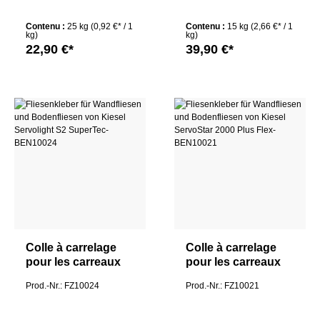
TREVI EASY 25Kg
S1 SuperTec
Contenu :
25 kg
(0,92 €* / 1
Contenu :
15 kg
(2,66 €* / 1
kg)
kg)
22,90 €*
39,90 €*
Colle à carrelage
Colle à carrelage
pour les carreaux
pour les carreaux
muraux et de sol de
muraux et de sol de
Prod.-Nr.: FZ10024
Prod.-Nr.: FZ10021
Kiesel Servolight
Kiesel ServoStar
S2 SuperTec
2000 Plus Flex