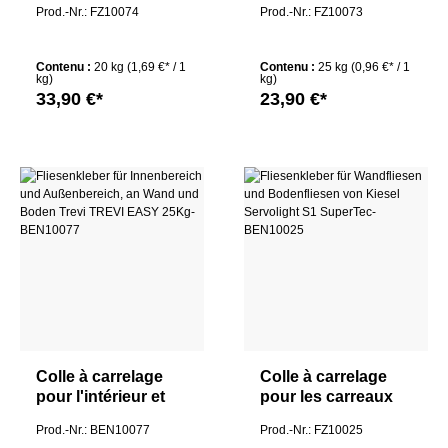
Prod.-Nr.: FZ10074
Prod.-Nr.: FZ10073
et au sol Trevi Light
et au sol Trevi Pro
20Kg
Easy 25Kg
Contenu :
20 kg
(1,69 €* / 1
Contenu :
25 kg
(0,96 €* / 1
kg)
kg)
33,90 €*
23,90 €*
Colle à carrelage
Colle à carrelage
pour l'intérieur et
pour les carreaux
l'extérieur, au mur
muraux et de sol de
Prod.-Nr.: BEN10077
Prod.-Nr.: FZ10025
et au sol Trevi
Kiesel Servolight