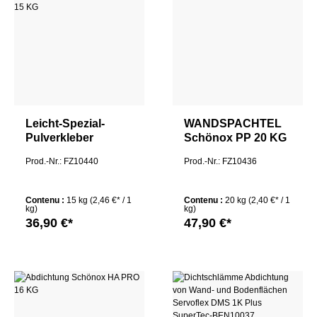
Leicht-Spezial-
WANDSPACHTEL
Pulverkleber
Schönox PP 20 KG
Staubreduzierend
Prod.-Nr.: FZ10440
Prod.-Nr.: FZ10436
Schönox Q8 15 KG
Contenu :
15 kg
(2,46 €* / 1
Contenu :
20 kg
(2,40 €* / 1
kg)
kg)
36,90 €*
47,90 €*