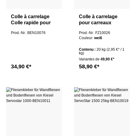
Colle à carrelage
Colle à carrelage
Colle rapide pour
pour carreaux
l'intérieur et
muraux et carreaux
Prod.-Nr.: BEN10076
Prod.-Nr.: FZ10026
l'extérieur, au mur
de sol de Kiesel
Couleur:
weiß
et au sol Trevi Pro
Servoflex-Trio-
Rapide
schnell SuperTec
Contenu :
20 kg
(2,95 €* / 1
20Kg
kg)
Variantes de
49,90 €*
34,90 €*
58,90 €*