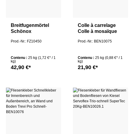
Breitfugenmörtel
Colle à carrelage
Schönox
Colle à mosaïque
FUGENBREIT 25
pour l'intérieur et
Prod.-Nr.: FZ10450
Prod.-Nr.: BEN10075
KG
l'extérieur, au mur
et au sol Trevi Pro
Extra 25Kg
Contenu :
25 kg
(1,72 €* / 1
Contenu :
25 kg
(0,88 €* / 1
kg)
kg)
42,90 €*
21,90 €*