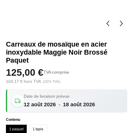
Carreaux de mosaïque en acier
inoxydable Maggie Noir Brossé
Paquet
125,00 €
TVA comprise
104,17 € hors TVA
(20% TVA)
Date de livraison prévue
12 août 2026
-
18 août 2026
Sélectionnez
Contenu
1 paquet
1 tapis