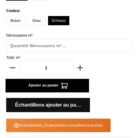
Sélectionnez
Couleur
Braun
Grau
Schwarz
Nécessaires m²:
Total:
m²
Ajouter au panier
Échantillons ajouter au panier
Actuellement, 23 personnes consultent ce produit.