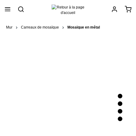
tenu principal
Mur
Carreaux de mosaïque
Mosaïque en métal