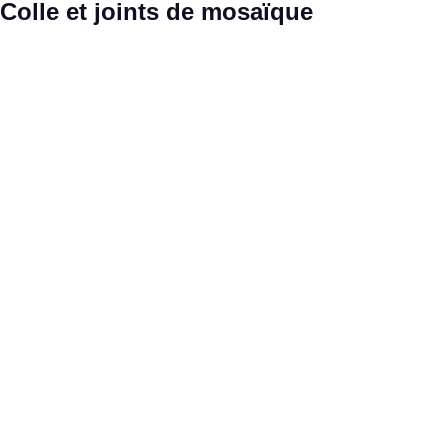
Ignorer la galerie de produits
Colle et joints de mosaïque