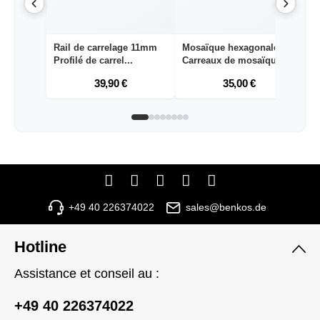
Rail de carrelage 11mm
Mosaïque hexagonale
M
Profilé de carrel...
Carreaux de mosaïque...
as
39,90 €
35,00 €
+49 40 226374022
sales@benkos.de
Hotline
Assistance et conseil au :
+49 40 226374022