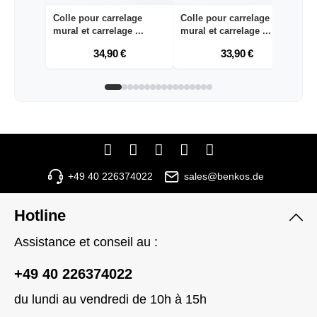
Colle pour carrelage
Colle pour carrelage
Ma
mural et carrelage ...
mural et carrelage ...
A
34,90 €
33,90 €
+49 40 226374022
sales@benkos.de
Hotline
Assistance et conseil au :
+49 40 226374022
du lundi au vendredi de 10h à 15h