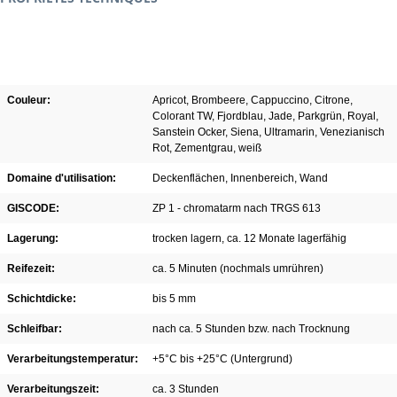
Couleur:
Apricot
, Brombeere
, Cappuccino
, Citrone
,
Colorant TW
, Fjordblau
, Jade
, Parkgrün
, Royal
,
Sanstein Ocker
, Siena
, Ultramarin
, Venezianisch
Rot
, Zementgrau
, weiß
Domaine d'utilisation:
Deckenflächen
, Innenbereich
, Wand
GISCODE:
ZP 1 - chromatarm nach TRGS 613
Lagerung:
trocken lagern, ca. 12 Monate lagerfähig
Reifezeit:
ca. 5 Minuten (nochmals umrühren)
Schichtdicke:
bis 5 mm
Schleifbar:
nach ca. 5 Stunden bzw. nach Trocknung
Verarbeitungstemperatur:
+5°C bis +25°C (Untergrund)
Verarbeitungszeit:
ca. 3 Stunden