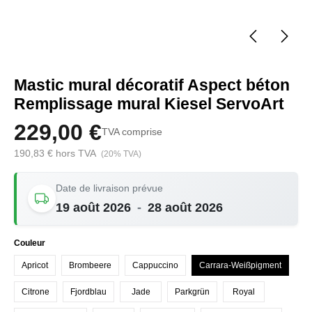
Mastic mural décoratif Aspect béton
Remplissage mural Kiesel ServoArt
229,00 €
TVA comprise
190,83 € hors TVA
(20% TVA)
Date de livraison prévue
19 août 2026
-
28 août 2026
Sélectionnez
Couleur
Apricot
Brombeere
Cappuccino
Carrara-Weißpigment
Citrone
Fjordblau
Jade
Parkgrün
Royal