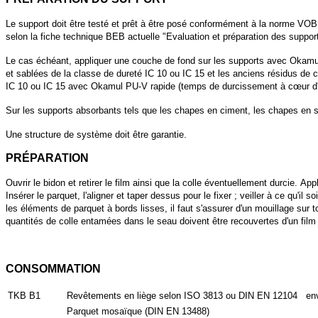
Le support doit être testé et prêt à être posé conformément à la norme VOB,
selon la fiche technique BEB actuelle "Evaluation et préparation des suppor
Le cas échéant, appliquer une couche de fond sur les supports avec Okamu
et sablées de la classe de dureté IC 10 ou IC 15 et les anciens résidus de c
IC 10 ou IC 15 avec Okamul PU-V rapide (temps de durcissement à cœur d'
Sur les supports absorbants tels que les chapes en ciment, les chapes en sul
Une structure de système doit être garantie.
PRÉPARATION
Ouvrir le bidon et retirer le film ainsi que la colle éventuellement durcie. 
Insérer le parquet, l'aligner et taper dessus pour le fixer ; veiller à ce qu
les éléments de parquet à bords lisses, il faut s'assurer d'un mouillage sur 
quantités de colle entamées dans le seau doivent être recouvertes d'un film p
CONSOMMATION
TKB B1
Revêtements en liège selon ISO 3813 ou DIN EN 12104
en
Parquet mosaïque (DIN EN 13488)