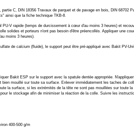
 partie C, DIN 18356 Travaux de parquet et de pavage en bois, DIN 68702 Pavés
ts" ainsi que la fiche technique TKB-8.
l PU-V rapide (temps de durcissement à cœur d'au moins 3 heures) et recouv
olle solides et porteurs n'ont pas besoin d'être préencollés. Appliquer une cou
au moins 3 heures).
fate de calcium (fluide), le support peut être pré-appliqué avec Bakit PV-Univ
Appliquer Bakit ESP sur le support avec la spatule dentée appropriée. N'applique
'il soit bien mouillé sur toute sa surface. Enlever immédiatement les taches de
toute la surface, si les extrémités de la tête ne sont pas mouillées sur toute
our le stockage afin de minimiser la réaction de la colle. Suivre les instructi
viron 400-500 g/m