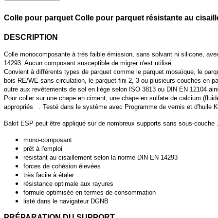
Colle pour parquet Colle pour parquet résistante au cisaill
DESCRIPTION
Colle monocomposante à très faible émission, sans solvant ni silicone, avec
14293. Aucun composant susceptible de migrer n'est utilisé.
Convient à différents types de parquet comme le parquet mosaïque, le parqu
bois RE/WE sans circulation, le parquet fini 2, 3 ou plusieurs couches en pa
outre aux revêtements de sol en liège selon ISO 3813 ou DIN EN 12104 ain
Pour coller sur une chape en ciment, une chape en sulfate de calcium (flui
appropriés . Testé dans le système avec Programme de vernis et d'huile Ki
Bakit ESP peut être appliqué sur de nombreux supports sans sous-couche 
mono-composant
prêt à l'emploi
résistant au cisaillement selon la norme DIN EN 14293
forces de cohésion élevées
très facile à étaler
résistance optimale aux rayures
formule optimisée en termes de consommation
listé dans le navigateur DGNB
PRÉPARATION DU SUPPORT