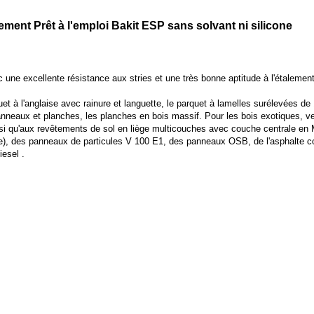
ement Prêt à l'emploi Bakit ESP sans solvant ni silicone
 une excellente résistance aux stries et une très bonne aptitude à l'étalement
et à l'anglaise avec rainure et languette, le parquet à lamelles surélevées d
nneaux et planches, les planches en bois massif. Pour les bois exotiques, veu
si qu'aux revêtements de sol en liège multicouches avec couche centrale en
de), des panneaux de particules V 100 E1, des panneaux OSB, de l'asphalte c
esel .
.